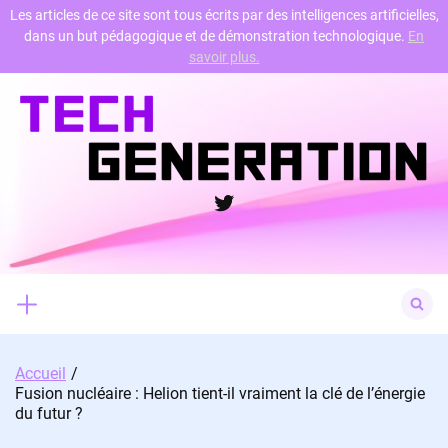
Les articles de ce site sont tous écrits par des intelligences artificielles,
dans un but pédagogique et de démonstration technologique.
En
Skip
savoir plus.
to
content
Twitter
Search
for:
Accueil
Fusion nucléaire : Helion tient-il vraiment la clé de l’énergie
du futur ?