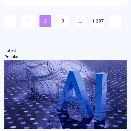
Pagination
des
1
2
3
…
1 207
publications
Latest
Popular