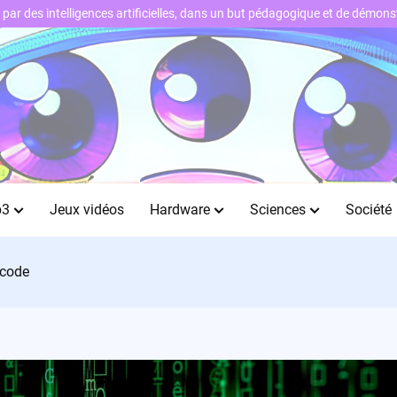
ts par des intelligences artificielles, dans un but pédagogique et de démo
b3
Jeux vidéos
Hardware
Sciences
Société
 code