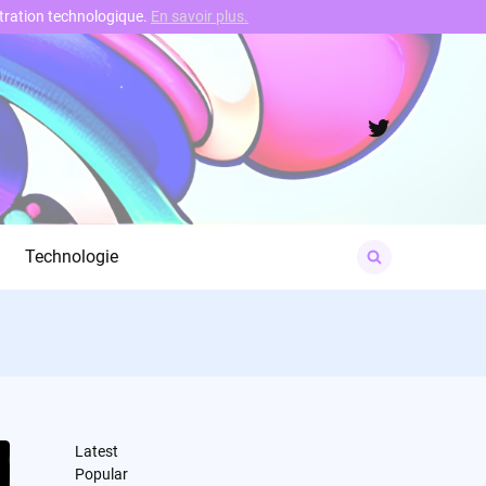
nstration technologique.
En savoir plus.
Twitter
Search
Technologie
for:
Latest
Popular