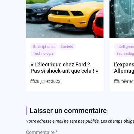
Smartphones
Société
Intelligenc
Technologie
Technolog
« L’électrique chez Ford ?
L’expan
Pas si shock-ant que cela ! »
Allemag
implicat
28 juillet 2023
8 févrie
Laisser un commentaire
Votre adresse e-mail ne sera pas publiée.
Les champs obliga
Commentaire
*