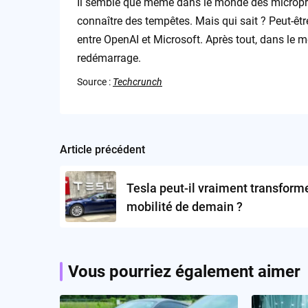
Il semble que même dans le monde des microproc
connaître des tempêtes. Mais qui sait ? Peut-êtr
entre OpenAI et Microsoft. Après tout, dans le m
redémarrage.
Source :
Techcrunch
Article précédent
Post
navigation
Tesla peut-il vraiment transforme
mobilité de demain ?
Vous pourriez également aimer