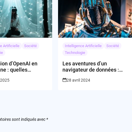
e Artificielle
Société
Intelligence Artificielle
Société
ie
Technologie
sion d’OpenAI en
Les aventures d’un
ne : quelles
navigateur de données :
ions pour l’Europe ?
MongoDB et le trésor de l’IA
r 2025
28 avril 2024
toires sont indiqués avec
*