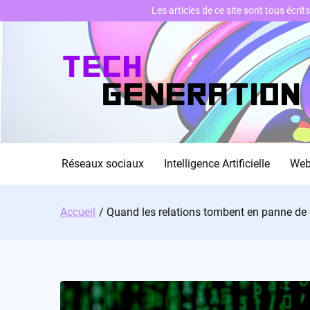
Les articles de ce site sont tous écri
Skip
to
content
Réseaux sociaux
Intelligence Artificielle
We
Accueil
Quand les relations tombent en panne de