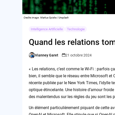
Credits image : Markus Spiske / Unsplash
Intelligence Artificielle
Technologie
Quand les relations to
Vianney Garet
21 octobre 2024
Posted
by
« Les relations, c’est comme le Wi-Fi : parfois ça
bien, il semble que le réseau entre Microsoft e
récente publiée par le New York Times, l’idylle 
optique étincelante. Une histoire d’amour froide
des malentendus sur les règles du jeu sont les 
Un élément particulièrement piquant de cette av
OpenAI et Microsoft. Elle stipule que si OpenAI pa