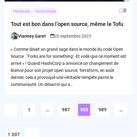
0
Hardware
Technologie
Tout est bon dans l’open source, même le Tofu
Vianney Garet
20 septembre 2023
Posted
by
« Comme disait un grand sage dans le monde du code Open
Source : ‘Forks are for something’ -Et voilà que ce moment est
arrivé » ! Quand HashiCorp a annoncé un changement de
licence pour son projet open source, Terraform, en août
dernier, cela a provoqué une véritable tempête parmi la
communauté. Un désarroi qui a…
Pagination
des
1
…
987
988
989
…
publications
1 207