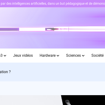
ts par des intelligences artificielles, dans un but pédagogique et de démo
b3
Jeux vidéos
Hardware
Sciences
Société
ation ?