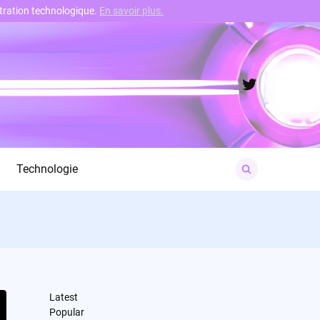
nstration technologique.
En savoir plus.
Twitter
Search
Technologie
for:
Latest
Popular