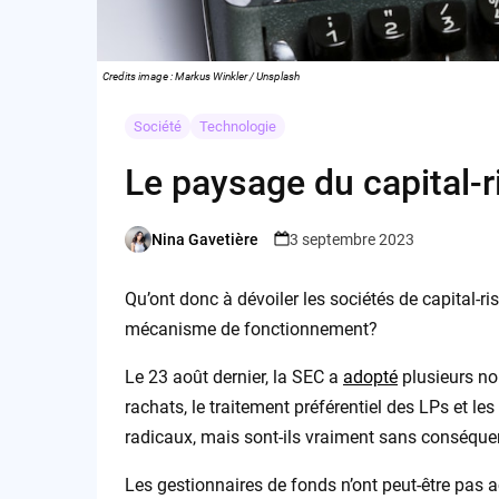
Credits image : Markus Winkler / Unsplash
Société
Technologie
Le paysage du capital-r
Nina Gavetière
3 septembre 2023
Posted
by
Qu’ont donc à dévoiler les sociétés de capital-r
mécanisme de fonctionnement?
Le 23 août dernier, la SEC a
adopté
plusieurs no
rachats, le traitement préférentiel des LPs et l
radicaux, mais sont-ils vraiment sans conséquen
Les gestionnaires de fonds n’ont peut-être pas a