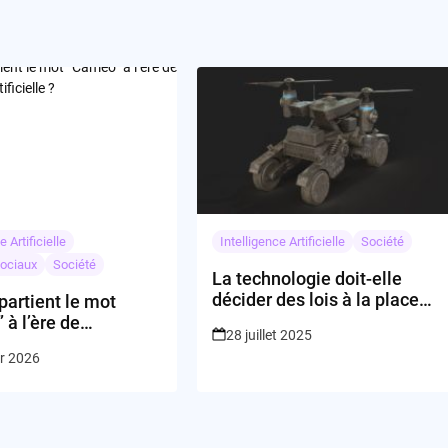
e Artificielle
Intelligence Artificielle
Société
ociaux
Société
La technologie doit-elle
décider des lois à la place
partient le mot
des humains ?
à l’ère de
28 juillet 2025
gence artificielle ?
er 2026