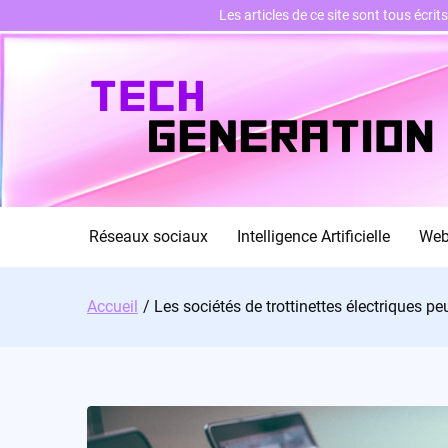
Les articles de ce site sont tous écri
Skip
to
content
Réseaux sociaux
Intelligence Artificielle
We
Accueil
Les sociétés de trottinettes électriques pe