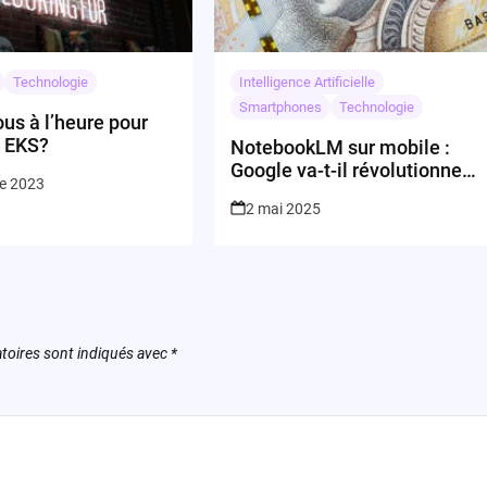
Technologie
Intelligence Artificielle
Smartphones
Technologie
us à l’heure pour
 EKS?
NotebookLM sur mobile :
Google va-t-il révolutionner
re 2023
la prise de notes intelligente
2 mai 2025
en mobilité ?
toires sont indiqués avec
*