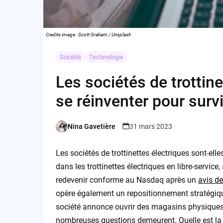
Credits image : Scott Graham / Unsplash
Société
Technologie
Les sociétés de trottin
se réinventer pour survi
Nina Gavetière
31 mars 2023
Posted
by
Les sociétés de trottinettes électriques sont-ell
dans les trottinettes électriques en libre-servi
redevenir conforme au Nasdaq après un
avis de
opère également un repositionnement stratégiq
société annonce ouvrir des magasins physiques 
nombreuses questions demeurent. Quelle est la s