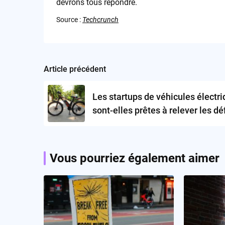
devrons tous répondre.
Source :
Techcrunch
Article précédent
Post
navigation
Les startups de véhicules électr
sont-elles prêtes à relever les dé
du marché ?
Vous pourriez également aimer