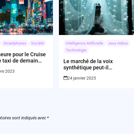
Smartphones
Société
Intelligence Artificielle
Jeux vidéos
Technologie
’heure pour le Cruise
le taxi de demain
Le marché de la voix
ce au Japon !
synthétique peut-il
bre 2023
transformer nos produits
24 janvier 2025
quotidiens?
toires sont indiqués avec
*