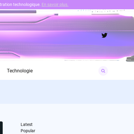
nstration technologique.
En savoir plus.
Twitter
Search
Technologie
for:
Latest
Popular