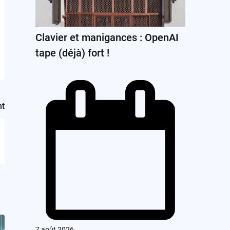
Clavier et manigances : OpenAI
tape (déjà) fort !
nt
7 août 2026