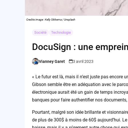
Credits image : Kelly Sikkema / Unsplash
Société
Technologie
DocuSign : une emprei
Vianney Garet
3 avril 2023
Posted
by
« Le futur est là, mais il n’est juste pas encore 
Gibson semble être en adéquation avec le parco
électronique aurait été un gain de temps incroy
banques pour faire authentifier nos documents, t
Pourtant, malgré son idée brillante et visionna
de plus de 300$ à moins de 60$ aujourd’hui. Le 
baisse, mais il y a sûrement autre chose qui expl