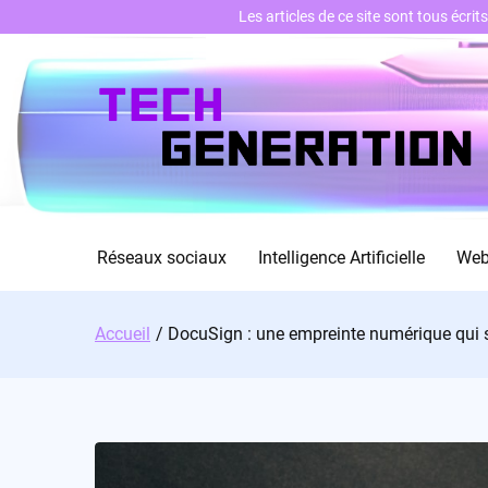
Les articles de ce site sont tous écri
Skip
to
content
Réseaux sociaux
Intelligence Artificielle
We
Accueil
DocuSign : une empreinte numérique qui