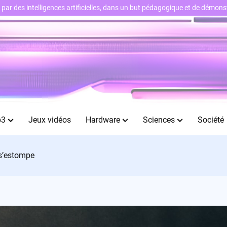
ts par des intelligences artificielles, dans un but pédagogique et de démo
b3
Jeux vidéos
Hardware
Sciences
Société
 s’estompe