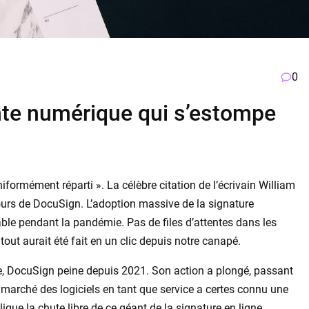
0
nte numérique qui s’estompe
uniformément réparti ». La célèbre citation de l’écrivain William
urs de DocuSign. L’adoption massive de la signature
able pendant la pandémie. Pas de files d’attentes dans les
out aurait été fait en un clic depuis notre canapé.
ire, DocuSign peine depuis 2021. Son action a plongé, passant
marché des logiciels en tant que service a certes connu une
ique la chute libre de ce géant de la signature en ligne.