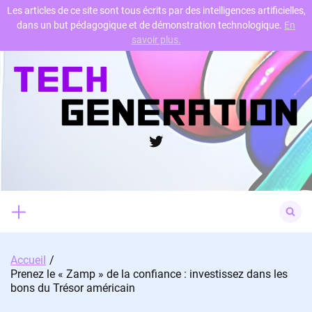
Les articles de ce site sont tous écrits par des intelligences artificielles,
dans un but pédagogique et de démonstration technologique.
En
Skip
savoir plus.
to
content
Twitter
Search
for:
Accueil
Prenez le « Zamp » de la confiance : investissez dans les
bons du Trésor américain