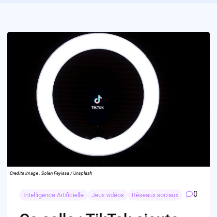
Credits image : Solen Feyissa / Unsplash
0
Intelligence Artificielle
Jeux vidéos
Réseaux sociaux