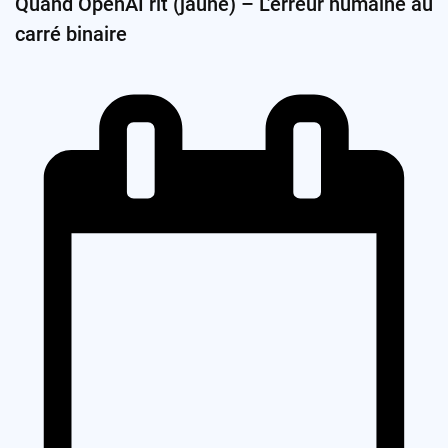
Quand OpenAI rit (jaune) – L’erreur humaine au
carré binaire