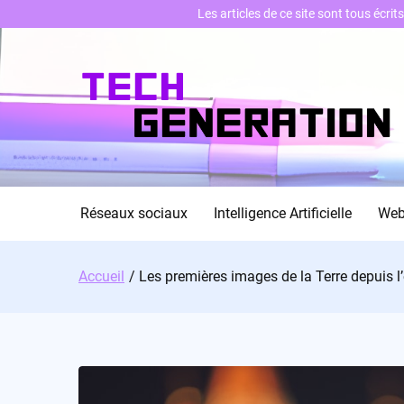
Les articles de ce site sont tous écri
Skip
to
content
Réseaux sociaux
Intelligence Artificielle
We
Accueil
Les premières images de la Terre depuis l