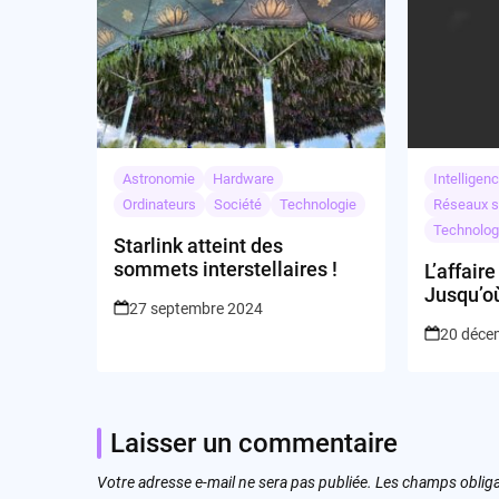
Astronomie
Hardware
Intelligenc
Ordinateurs
Société
Technologie
Réseaux s
Technolog
Starlink atteint des
sommets interstellaires !
L’affair
Jusqu’où
27 septembre 2024
respons
20 déce
robot es
star ?
Laisser un commentaire
Votre adresse e-mail ne sera pas publiée.
Les champs obliga