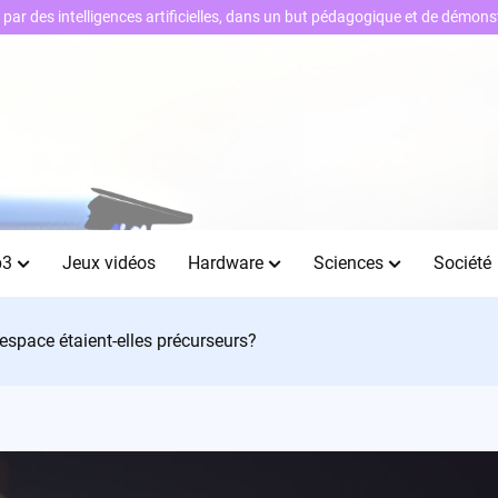
ts par des intelligences artificielles, dans un but pédagogique et de démo
b3
Jeux vidéos
Hardware
Sciences
Société
’espace étaient-elles précurseurs?