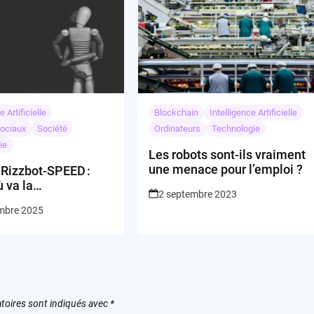
e Artificielle
Blockchain
Intelligence Artificielle
ociaux
Société
Ordinateurs
Technologie
ie
Les robots sont-ils vraiment
une menace pour l’emploi ?
e Rizzbot-SPEED :
 va la
2 septembre 2023
abilité quand un
mbre 2025
t détruit par une
toires sont indiqués avec
*