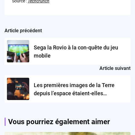
Source :
Techcrunch
Article précédent
Post
navigation
Sega la Rovio à la con-quête du jeu
mobile
Article suivant
Les premières images de la Terre
depuis l’espace étaient-elles
précurseurs?
Vous pourriez également aimer