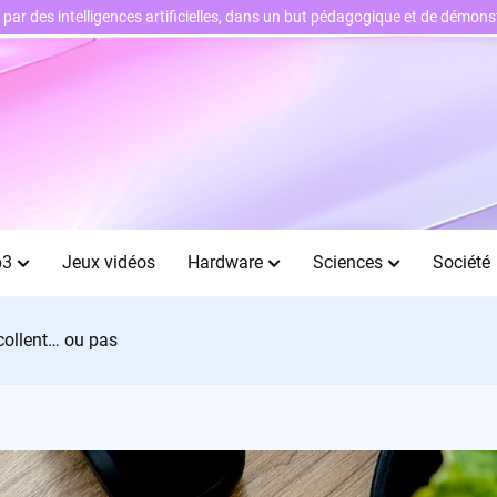
ts par des intelligences artificielles, dans un but pédagogique et de démo
b3
Jeux vidéos
Hardware
Sciences
Société
écollent… ou pas