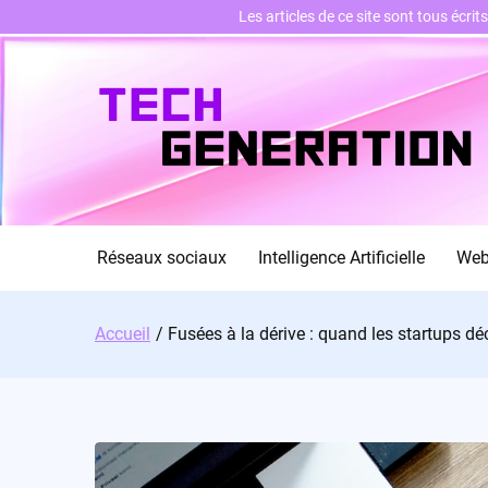
Les articles de ce site sont tous écri
Skip
to
content
Réseaux sociaux
Intelligence Artificielle
We
Accueil
Fusées à la dérive : quand les startups d