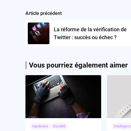
Article précédent
Post
navigation
La réforme de la vérification de
Twitter : succès ou échec ?
Vous pourriez également aimer
Hardware
Société
Intelligenc