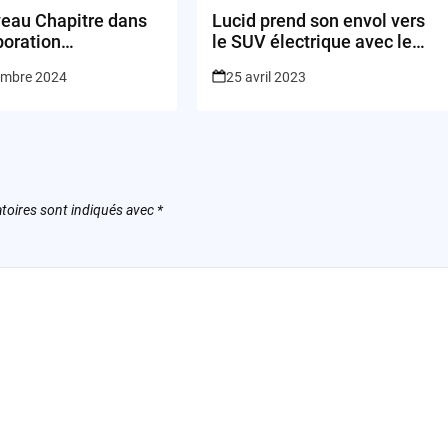
eau Chapitre dans
Lucid prend son envol vers
boration
le SUV électrique avec le
ogique: Que
Gravity
embre 2024
25 avril 2023
nt Jony Ive et Sam
?
toires sont indiqués avec
*