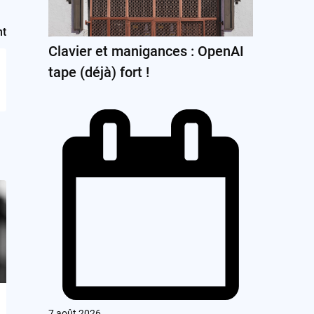
nt
Clavier et manigances : OpenAI
tape (déjà) fort !
7 août 2026