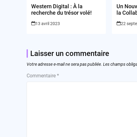
Western Digital : À la
Un Nouv
recherche du trésor volé!
la Colla
Technol
13 avril 2023
22 sept
prépare
Altman
Laisser un commentaire
Votre adresse e-mail ne sera pas publiée.
Les champs obliga
Commentaire
*