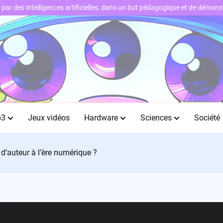
ts par des intelligences artificielles, dans un but pédagogique et de démo
b3
Jeux vidéos
Hardware
Sciences
Société
s d’auteur à l’ère numérique ?