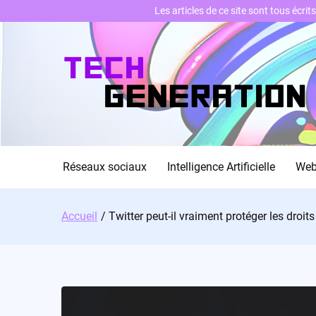
Les articles de ce site sont tous écri
Skip
to
content
Réseaux sociaux
Intelligence Artificielle
We
Accueil
Twitter peut-il vraiment protéger les droit