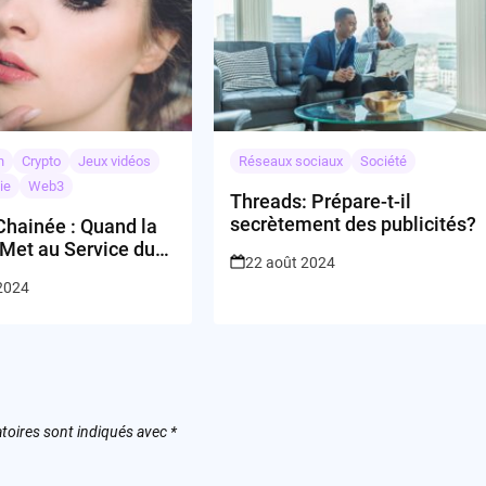
n
Crypto
Jeux vidéos
Réseaux sociaux
Société
ie
Web3
Threads: Prépare-t-il
secrètement des publicités?
Chainée : Quand la
 Met au Service du
22 août 2024
 2024
toires sont indiqués avec
*