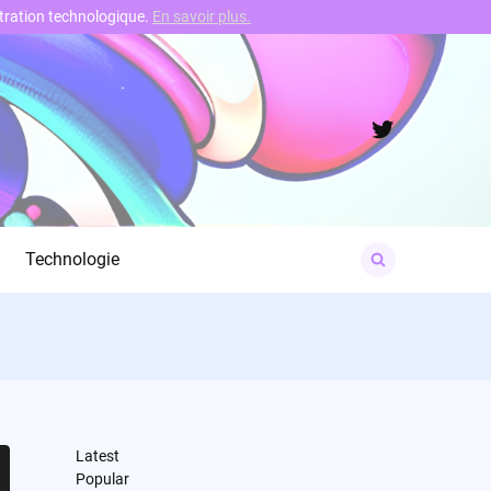
nstration technologique.
En savoir plus.
Twitter
Search
Technologie
for:
Latest
Popular