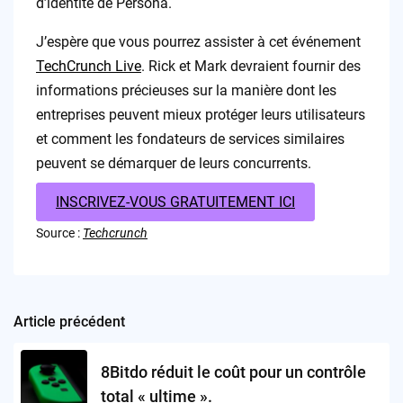
d’identité de Persona.
J’espère que vous pourrez assister à cet événement
TechCrunch Live
. Rick et Mark devraient fournir des
informations précieuses sur la manière dont les
entreprises peuvent mieux protéger leurs utilisateurs
et comment les fondateurs de services similaires
peuvent se démarquer de leurs concurrents.
INSCRIVEZ-VOUS GRATUITEMENT ICI
Source :
Techcrunch
Article précédent
Post
navigation
8Bitdo réduit le coût pour un contrôle
total « ultime ».