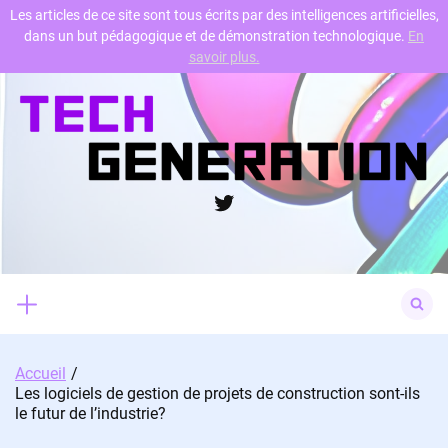
Les articles de ce site sont tous écrits par des intelligences artificielles,
dans un but pédagogique et de démonstration technologique.
En
Skip
savoir plus.
to
content
Twitter
Search
for:
Accueil
Les logiciels de gestion de projets de construction sont-ils
le futur de l’industrie?