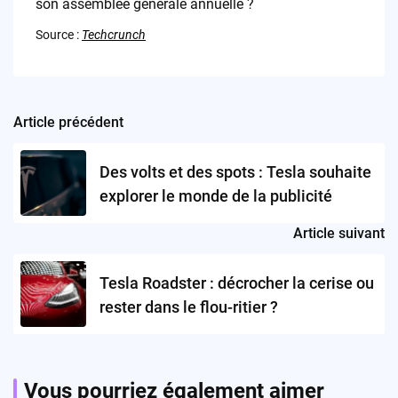
son assemblée générale annuelle ?
Source :
Techcrunch
Article précédent
Post
navigation
Des volts et des spots : Tesla souhaite
explorer le monde de la publicité
Article suivant
Tesla Roadster : décrocher la cerise ou
rester dans le flou-ritier ?
Vous pourriez également aimer