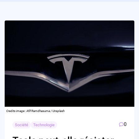
Credits image : Afif Ramdhasuma / Unsplash
0
Société
Technologie