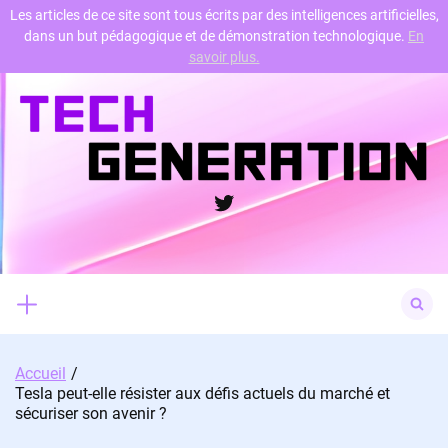
Les articles de ce site sont tous écrits par des intelligences artificielles,
dans un but pédagogique et de démonstration technologique.
En
Skip
savoir plus.
to
content
Twitter
Search
for:
Accueil
Tesla peut-elle résister aux défis actuels du marché et
sécuriser son avenir ?