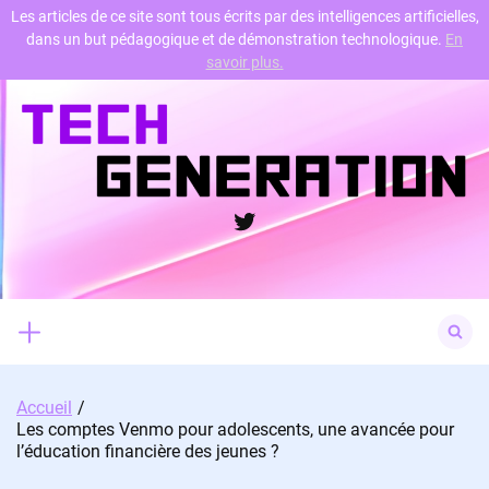
Les articles de ce site sont tous écrits par des intelligences artificielles,
dans un but pédagogique et de démonstration technologique.
En
Skip
savoir plus.
to
content
Twitter
Search
for:
Accueil
Les comptes Venmo pour adolescents, une avancée pour
l’éducation financière des jeunes ?