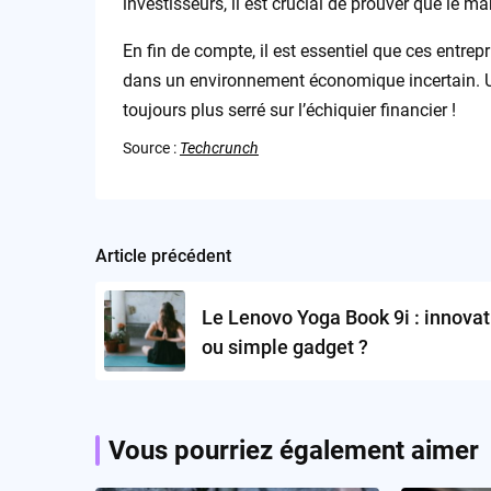
investisseurs, il est crucial de prouver que le ma
En fin de compte, il est essentiel que ces entre
dans un environnement économique incertain. Une
toujours plus serré sur l’échiquier financier !
Source :
Techcrunch
Article précédent
Post
navigation
Le Lenovo Yoga Book 9i : innovat
ou simple gadget ?
Vous pourriez également aimer