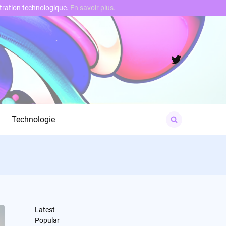
nstration technologique.
En savoir plus.
Twitter
Search
Technologie
for:
Latest
Popular