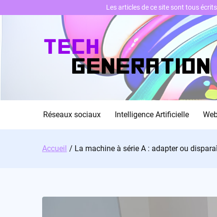
Les articles de ce site sont tous écri
Skip
to
content
Réseaux sociaux
Intelligence Artificielle
We
Accueil
La machine à série A : adapter ou disparaî