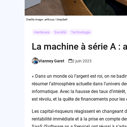
Credits image : airfocus / Unsplash
Hardware
Société
Technologie
La machine à série A : 
Vianney Garet
2 juin 2023
Posted
by
« Dans un monde où l’argent est roi, on ne badine
résumer l’atmosphère actuelle dans l’univers des 
informatique. Avec la hausse des taux d’intérêt,
est révolu, et la quête de financements pour le
Les capital-risqueurs réagissent en changeant d’ét
rentabilité immédiate et à la prise en compte de
SaaS (Software as a Service) ont réussi à s’adap