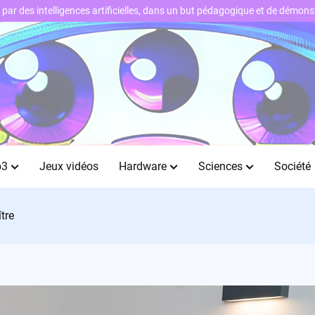
ts par des intelligences artificielles, dans un but pédagogique et de démo
b3
Jeux vidéos
Hardware
Sciences
Société
tre