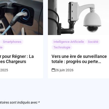
Smartphones
Intelligence Artificielle
Société
ie
Technologie
 pour Régner : La
Vers une ère de surveillance
des Chargeurs
totale : progrès ou perte
irréversible de la vie privée ?
 2025
26 juin 2026
toires sont indiqués avec
*