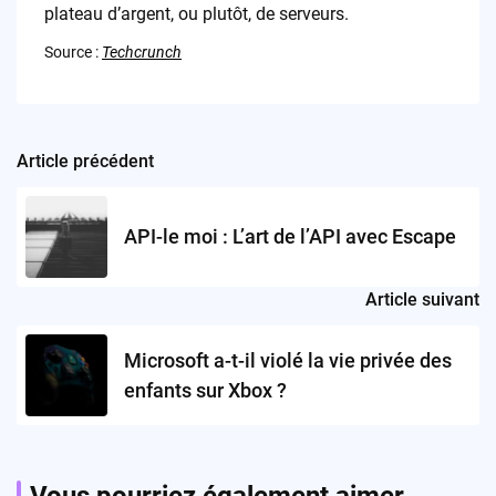
plateau d’argent, ou plutôt, de serveurs.
Source :
Techcrunch
Article précédent
Post
navigation
API-le moi : L’art de l’API avec Escape
Article suivant
Microsoft a-t-il violé la vie privée des
enfants sur Xbox ?
Vous pourriez également aimer