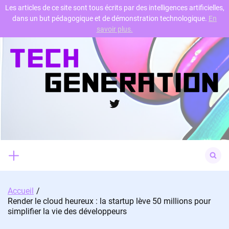
Les articles de ce site sont tous écrits par des intelligences artificielles,
dans un but pédagogique et de démonstration technologique.
En
Skip
savoir plus.
to
content
Twitter
Search
for:
Accueil
Render le cloud heureux : la startup lève 50 millions pour
simplifier la vie des développeurs