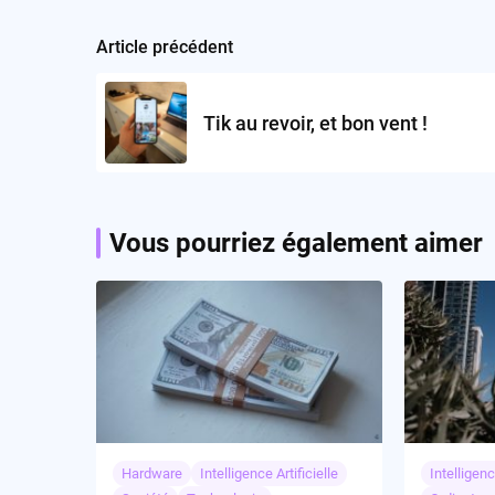
Article précédent
Post
navigation
Tik au revoir, et bon vent !
Vous pourriez également aimer
Hardware
Intelligence Artificielle
Intelligenc