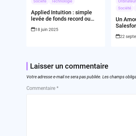
Société
Technologie
Ordinateu
Société
Applied Intuition : simple
levée de fonds record ou
Un Amou
véritable révolution dans
Salesfo
18 juin 2025
l’autonomie des véhicules ?
Airkit.ai
22 sept
Laisser un commentaire
Votre adresse e-mail ne sera pas publiée.
Les champs obliga
Commentaire
*