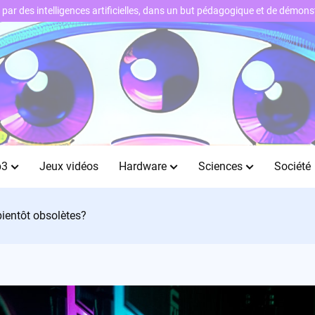
ts par des intelligences artificielles, dans un but pédagogique et de démo
b3
Jeux vidéos
Hardware
Sciences
Société
ientôt obsolètes?