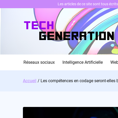
Les articles de ce site sont tous écri
Skip
to
content
Réseaux sociaux
Intelligence Artificielle
We
Accueil
Les compétences en codage seront-elles b