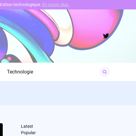
nstration technologique.
En savoir plus.
Twitter
Search
Technologie
for:
Latest
Popular