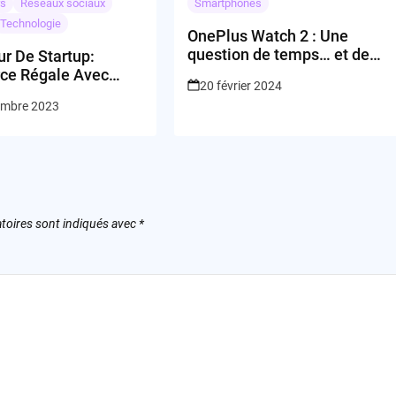
rs
Réseaux sociaux
Smartphones
Technologie
OnePlus Watch 2 : Une
question de temps… et de
r De Startup:
style!
rce Régale Avec
20 février 2024
embre 2023
toires sont indiqués avec
*