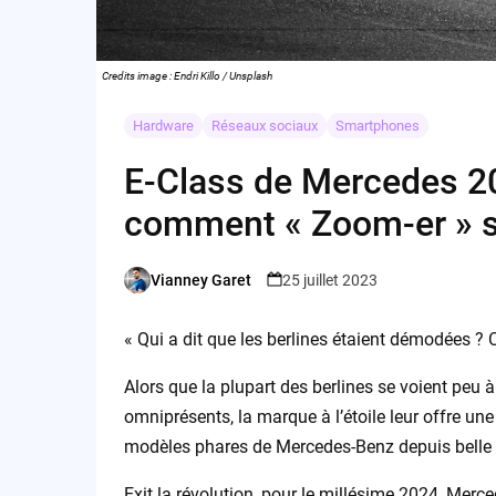
Credits image : Endri Killo / Unsplash
Hardware
Réseaux sociaux
Smartphones
E-Class de Mercedes 202
comment « Zoom-er » su
Vianney Garet
25 juillet 2023
Posted
by
« Qui a dit que les berlines étaient démodées ?
Alors que la plupart des berlines se voient peu à
omniprésents, la marque à l’étoile leur offre une
modèles phares de Mercedes-Benz depuis belle l
Exit la révolution, pour le millésime 2024, Merc