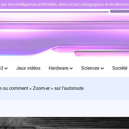
ts par des intelligences artificielles, dans un but pédagogique et de démo
b3
Jeux vidéos
Hardware
Sciences
Société
ie ou comment « Zoom-er » sur l’autoroute