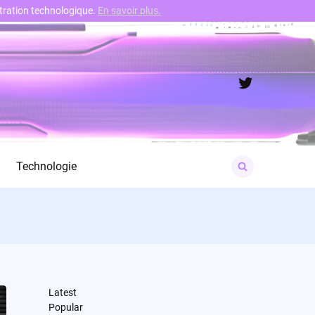
nstration technologique.
En savoir plus.
Twitter
Search
Technologie
for:
Latest
Popular