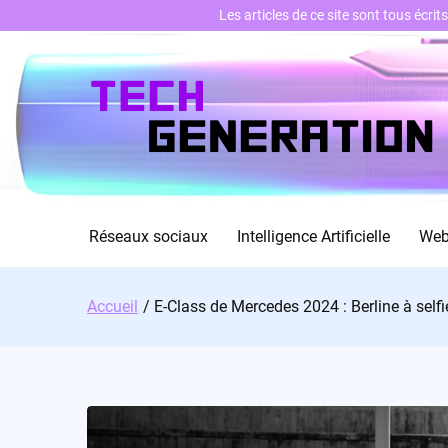
Les articles de ce site sont tous écri
Skip
to
content
Réseaux sociaux
Intelligence Artificielle
We
Accueil
E-Class de Mercedes 2024 : Berline à self