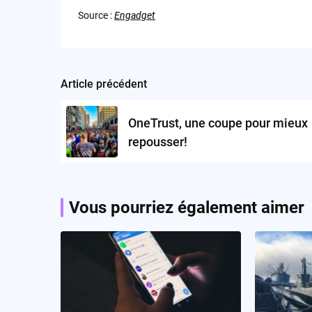
Source :
Engadget
Article précédent
Post
navigation
OneTrust, une coupe pour mieux
repousser!
Vous pourriez également aimer