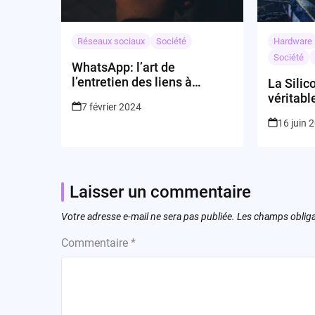
Réseaux sociaux
Société
Hardware
Société
WhatsApp: l’art de
l’entretien des liens à
La Silic
travers des chaînes
véritab
7 février 2024
ouvertes
la Navy 
16 juin 
Laisser un commentaire
Votre adresse e-mail ne sera pas publiée.
Les champs obliga
Commentaire
*