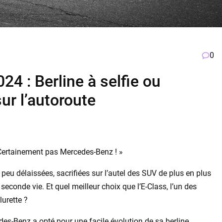
0
4 : Berline à selfie ou
r l’autoroute
 Certainement pas Mercedes-Benz ! »
 peu délaissées, sacrifiées sur l’autel des SUV de plus en plus
 seconde vie. Et quel meilleur choix que l’E-Class, l’un des
urette ?
edes-Benz a opté pour une facile évolution de sa berline