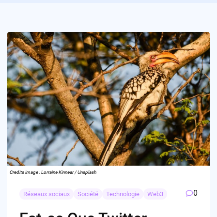
Credits image : Lorraine Kinnear / Unsplash
0
Réseaux sociaux
Société
Technologie
Web3