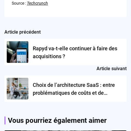
Source :
Techcrunch
Article précédent
Post
navigation
Rapyd va-t-elle continuer à faire des
acquisitions ?
Article suivant
Choix de l’architecture SaaS : entre
problématiques de coûts et de
facturation, c’est la maison qui gagne !
Vous pourriez également aimer