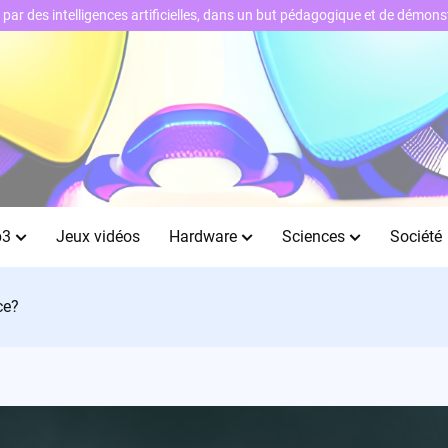
ts par des intelligences artificielles, dans un but pédagogique et de démo
b3
Jeux vidéos
Hardware
Sciences
Société
ce?