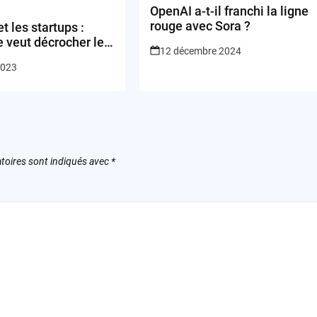
OpenAI a-t-il franchi la ligne
rouge avec Sora ?
et les startups :
 veut décrocher les
12 décembre 2024
avec l’intelligence
2023
lle
toires sont indiqués avec
*