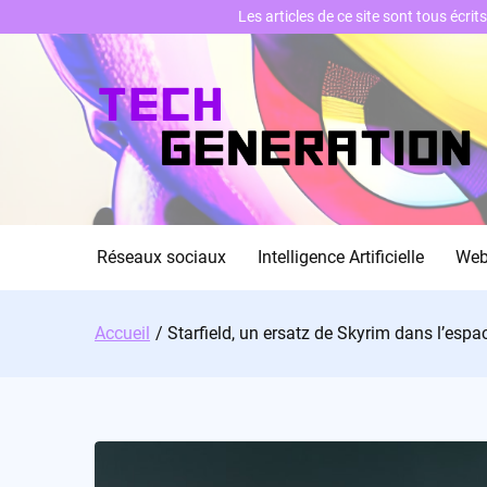
Les articles de ce site sont tous écri
Skip
to
content
Réseaux sociaux
Intelligence Artificielle
We
Accueil
Starfield, un ersatz de Skyrim dans l’espa