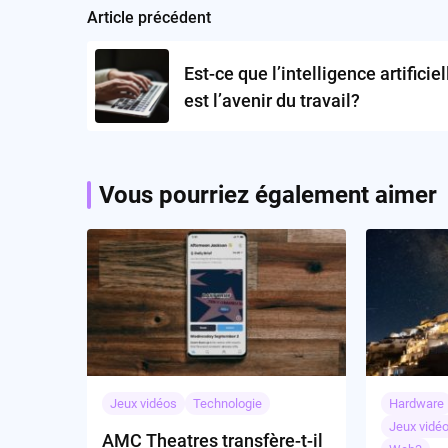
Article précédent
Post
navigation
Est-ce que l’intelligence artificiel
est l’avenir du travail?
Vous pourriez également aimer
Jeux vidéos
Technologie
Hardware
Jeux vidé
AMC Theatres transfère-t-il