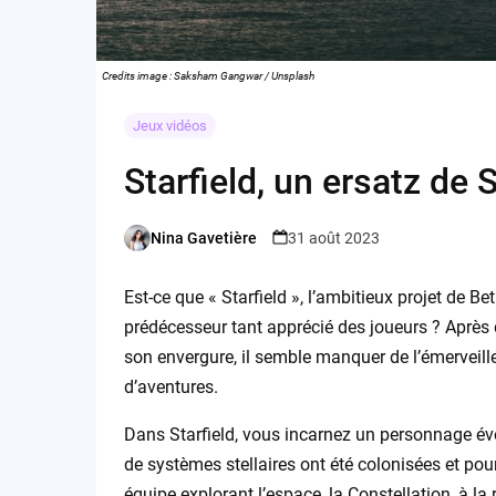
Credits image : Saksham Gangwar / Unsplash
Jeux vidéos
Starfield, un ersatz de
Nina Gavetière
31 août 2023
Posted
by
Est-ce que « Starfield », l’ambitieux projet de Be
prédécesseur tant apprécié des joueurs ? Après 
son envergure, il semble manquer de l’émerveill
d’aventures.
Dans Starfield, vous incarnez un personnage é
de systèmes stellaires ont été colonisées et pou
équipe explorant l’espace, la Constellation, à l