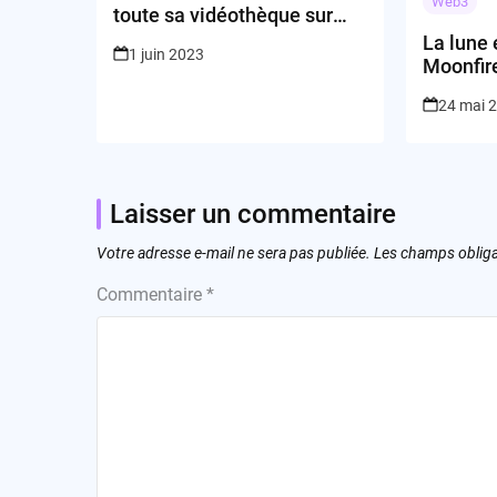
Web3
toute sa vidéothèque sur
Vudu pour offrir une
La lune 
1 juin 2023
meilleure expérience
Moonfire
cinématographique ?
étoiles 
24 mai 
artificie
Laisser un commentaire
Votre adresse e-mail ne sera pas publiée.
Les champs obliga
Commentaire
*