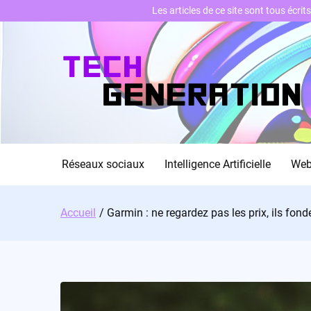
Les articles de ce site sont tous écri
Skip
to
content
Réseaux sociaux
Intelligence Artificielle
We
Accueil
Garmin : ne regardez pas les prix, ils fon