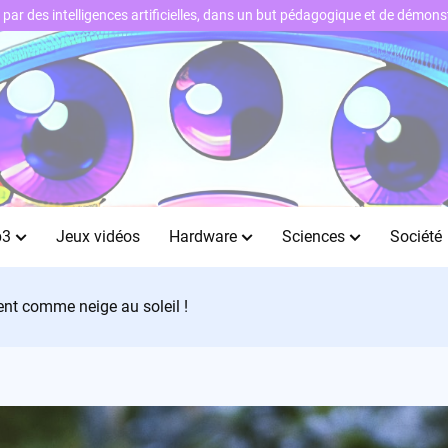
ts par des intelligences artificielles, dans un but pédagogique et de démo
b3
Jeux vidéos
Hardware
Sciences
Société
dent comme neige au soleil !