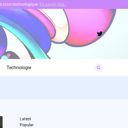
nstration technologique.
En savoir plus.
Twitter
Search
Technologie
for:
Latest
Popular