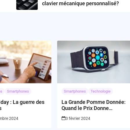
?
clavier mécanique personnalisé?
os
Smartphones
Smartphones
Technologie
iday : La guerre des
La Grande Pomme Donnée:
s
Quand le Prix Donne
l’Heure!
mbre 2024
3 février 2024