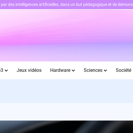
ts par des intelligences artificielles, dans un but pédagogique et de démo
b3
Jeux vidéos
Hardware
Sciences
Société
n