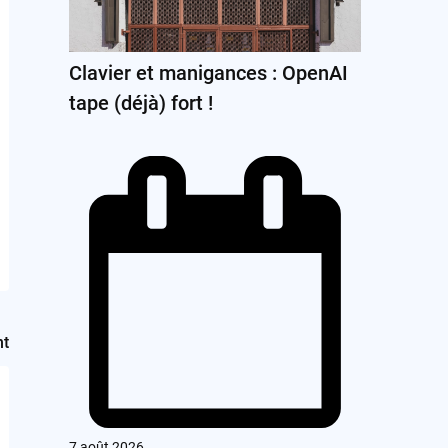
Clavier et manigances : OpenAI
tape (déjà) fort !
nt
7 août 2026