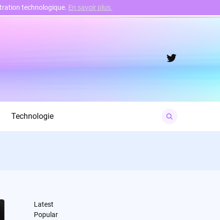
nstration technologique.
En savoir plus.
Twitter
Search
Technologie
for:
Latest
Popular