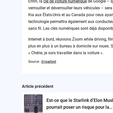
Enfin, la
clé de voiture numérique
de Google – qu
verrouiller et déverrouiller leurs véhicules – se
Kia aux États-Unis et au Canada pour ceux ayan
technologie permettra également aux conducteur
sans fil. Les clés numériques sont déjà disponi
Internet à bord, réunions Zoom while driving, f
plus en plus à un bureau à domicile sur roues. Si
« Chérie, je sors travailler dans la voiture ».
Source :
Engadget
Article précédent
Post
navigation
Est-ce que le Starlink d’Elon Mus
pourrait poser un risque pour la