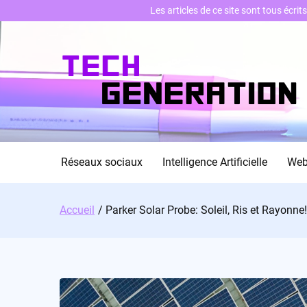
Les articles de ce site sont tous écri
Skip
to
content
Réseaux sociaux
Intelligence Artificielle
We
Accueil
Parker Solar Probe: Soleil, Ris et Rayonne