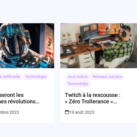
e Artificielle
Technologie
Jeux vidéos
Réseaux sociaux
Technologie
seront les
Twitch à la rescousse :
es révolutions
« Zéro Trollerance »
ns l’IA et le cloud?
s’impose
mbre 2023
19 août 2023