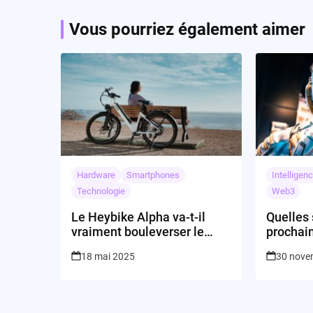
Vous pourriez également aimer
Hardware
Smartphones
Intelligenc
Technologie
Web3
Le Heybike Alpha va-t-il
Quelles 
vraiment bouleverser le
prochain
marché du vélo électrique
d’AWS da
18 mai 2025
30 nove
abordable ?