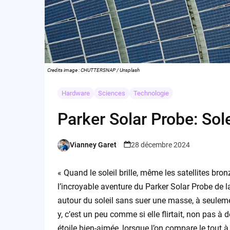
Credits image : CHUTTERSNAP / Unsplash
Hardware
Sciences
Technologie
Parker Solar Probe: Sole
Vianney Garet
28 décembre 2024
Posted
by
« Quand le soleil brille, même les satellites bro
l’incroyable aventure du Parker Solar Probe de l
autour du soleil sans suer une masse, à seuleme
y, c’est un peu comme si elle flirtait, non pas 
étoile bien-aimée, lorsque l’on compare le tout à 