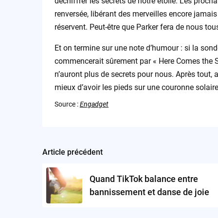
déchiffrer les secrets de notre étoile. Les pro
renversée, libérant des merveilles encore jama
réservent. Peut-être que Parker fera de nous tou
Et on termine sur une note d’humour : si la sond
commencerait sûrement par « Here Comes the Sun
n’auront plus de secrets pour nous. Après tout, a
mieux d’avoir les pieds sur une couronne solaire,
Source :
Engadget
Article précédent
Post
navigation
Quand TikTok balance entre
bannissement et danse de joie