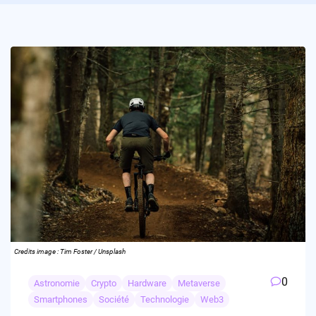
Credits image : Tim Foster / Unsplash
0
Astronomie
Crypto
Hardware
Metaverse
Smartphones
Société
Technologie
Web3