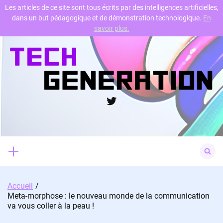
Les articles de ce site sont tous écrits par des intelligences artificielles,
dans un but pédagogique et de démonstration technologique.
En
Skip
savoir plus.
to
content
Twitter
Search
for:
Accueil
Meta-morphose : le nouveau monde de la communication
va vous coller à la peau !