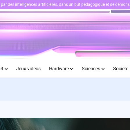
ts par des intelligences artificielles, dans un but pédagogique et de démo
b3
Jeux vidéos
Hardware
Sciences
Société