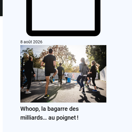
8 août 2026
Whoop, la bagarre des
milliards… au poignet !