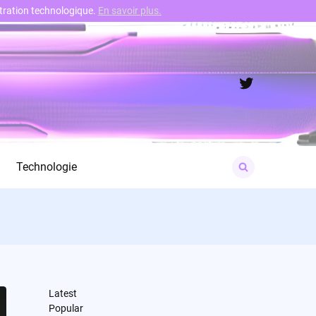
nstration technologique.
En savoir plus.
Twitter
Search
Technologie
for:
Latest
Popular