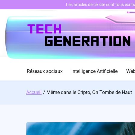
Les articles de ce site sont tous écri
Skip
to
content
Réseaux sociaux
Intelligence Artificielle
We
Accueil
Même dans le Cripto, On Tombe de Haut