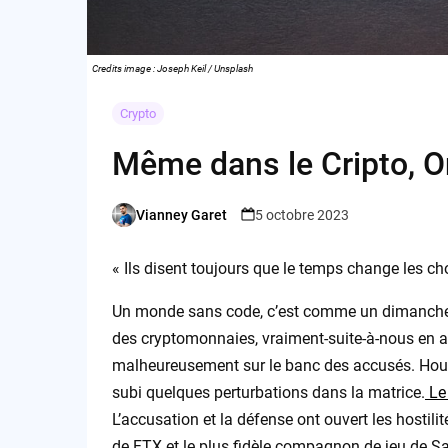
Credits image : Joseph Keil / Unsplash
Crypto
Même dans le Cripto, 
Vianney Garet
5 octobre 2023
Posted
by
« Ils disent toujours que le temps change les cho
Un monde sans code, c’est comme un dimanche 
des cryptomonnaies, vraiment-suite-à-nous en a fa
malheureusement sur le banc des accusés. Houh
subi quelques perturbations dans la matrice.
Le 
L’accusation et la défense ont ouvert les hostili
de FTX et le plus fidèle compagnon de jeu de S