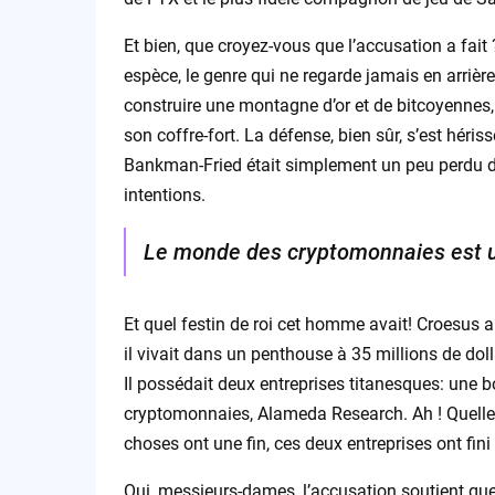
Et bien, que croyez-vous que l’accusation a fait
espèce, le genre qui ne regarde jamais en arrière
construire une montagne d’or et de bitcoyennes, et
son coffre-fort. La défense, bien sûr, s’est héri
Bankman-Fried était simplement un peu perdu da
intentions.
Le monde des cryptomonnaies est une
Et quel festin de roi cet homme avait! Croesus au
il vivait dans un penthouse à 35 millions de dol
Il possédait deux entreprises titanesques: une 
cryptomonnaies, Alameda Research. Ah ! Quell
choses ont une fin, ces deux entreprises ont fini
Oui, messieurs-dames, l’accusation soutient que 