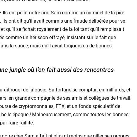
 ? Ils ont peint notre ami Sam comme un criminel de la pire
. Ils ont dit qu’il avait commis une fraude délibérée pour se
 qu’il se fichait royalement de la loi tant qu’il remplissait
ssée comme un hérisson effrayé, insistant sur le fait que
ns la sauce, mais qu’il avait toujours eu de bonnes
 jungle où l’on fait aussi des rencontres
rait rougi de jalousie. Sa fortune se comptait en milliards, et
lars, en grande compagnie de ses amis et collègues de travail.
bourse de cryptomonnaies, FTX, et un fonds spéculatif de
e belle époque ! Malheureusement, comme toutes les bonnes
 par faire
faillite
.
notre cher Sam a fait ni plus ni moins que piller ses propres