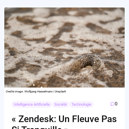
Credits image : Wolfgang Hasselmann / Unsplash
0
Intelligence Artificielle
Société
Technologie
« Zendesk: Un Fleuve Pas