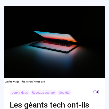
Credits image : Ales Nesetril / Unsplash
0
Jeux vidéos
Réseaux sociaux
Société
Les géants tech ont-ils