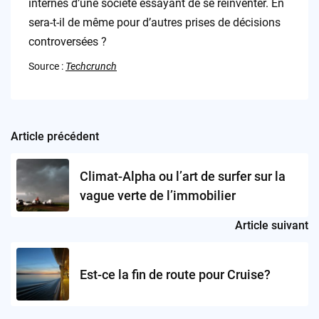
internes d’une société essayant de se réinventer. En
sera-t-il de même pour d’autres prises de décisions
controversées ?
Source :
Techcrunch
Article précédent
Post
navigation
Climat-Alpha ou l’art de surfer sur la
vague verte de l’immobilier
Article suivant
Est-ce la fin de route pour Cruise?