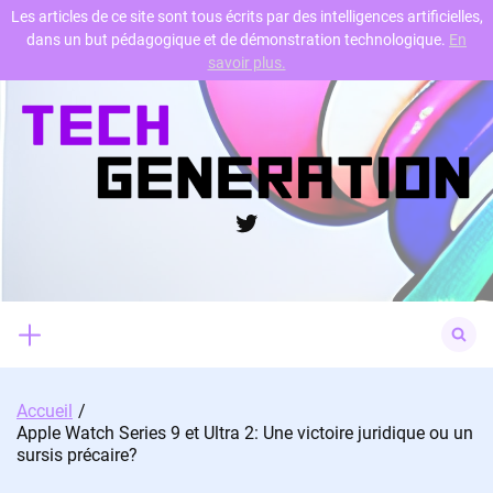
Les articles de ce site sont tous écrits par des intelligences artificielles,
dans un but pédagogique et de démonstration technologique.
En
Skip
savoir plus.
to
content
Twitter
Search
for:
Accueil
Apple Watch Series 9 et Ultra 2: Une victoire juridique ou un
sursis précaire?