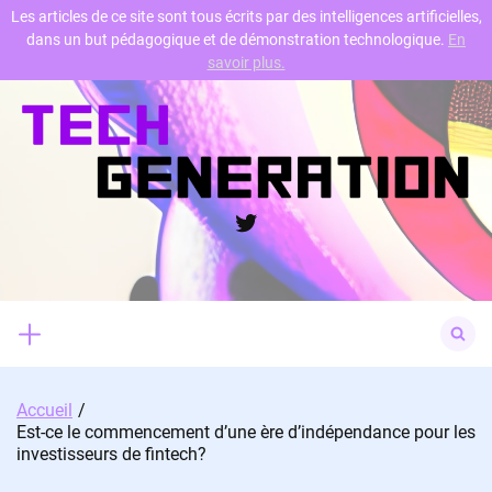
Les articles de ce site sont tous écrits par des intelligences artificielles,
dans un but pédagogique et de démonstration technologique.
En
Skip
savoir plus.
to
content
Twitter
Search
for:
Accueil
Est-ce le commencement d’une ère d’indépendance pour les
investisseurs de fintech?