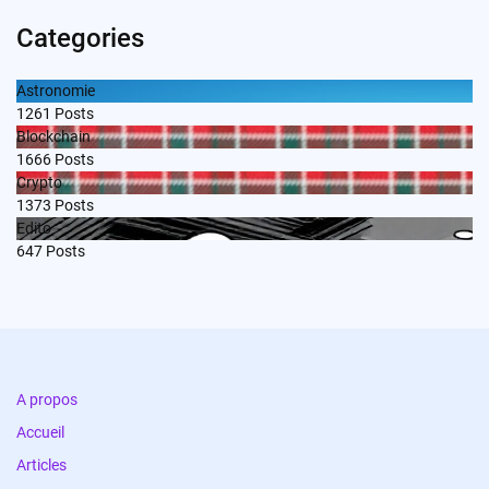
Categories
Astronomie
1261
Posts
Blockchain
1666
Posts
Crypto
1373
Posts
Edito
647
Posts
A propos
Accueil
Articles