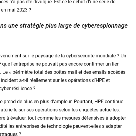
es n’a pas été divulgué. Est-ce le début d’une série de
nu en mai 2023 ?
dans une stratégie plus large de cyberespionnage
t événement sur le paysage de la cybersécurité mondiale ? Un
que l’entreprise ne pouvait pas encore confirmer un lien
P
. Le « périmètre total des boîtes mail et des emails accédés
incident a-t-il réellement sur les opérations d’HPE et
cyber-résilience ?
que prend de plus en plus d’ampleur. Pourtant, HPE continue
atérielle sur ses opérations selon les enquêtes actuelles.
core à évaluer, tout comme les mesures défensives à adopter
dité les entreprises de technologie peuvent-elles s’adapter
attaques ?