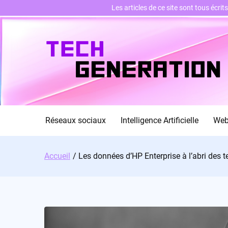
Les articles de ce site sont tous écri
Skip
to
content
Réseaux sociaux
Intelligence Artificielle
We
Accueil
Les données d’HP Enterprise à l’abri des 