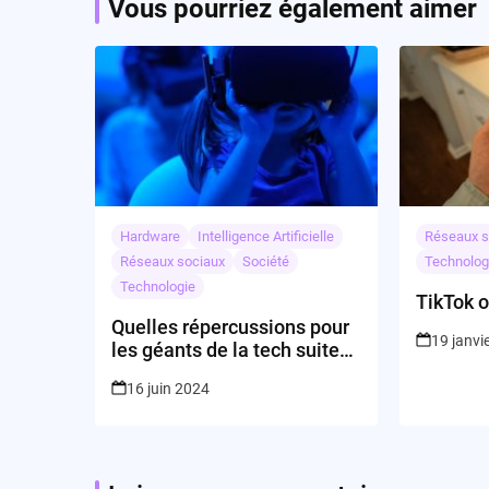
Vous pourriez également aimer
Hardware
Intelligence Artificielle
Réseaux s
Réseaux sociaux
Société
Technolog
Technologie
TikTok o
Quelles répercussions pour
19 janvi
les géants de la tech suite
aux annonces récentes ?
16 juin 2024