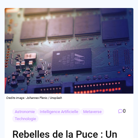
Credits image : Johannes Plenio / Unsplash
0
Astronomie
Intelligence Artificielle
Metaverse
Technologie
Rebelles de la Puce : Un