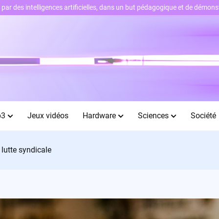
ts par des intelligences artificielles, dans un but pédagogique et de démo
b3
Jeux vidéos
Hardware
Sciences
Société
 lutte syndicale