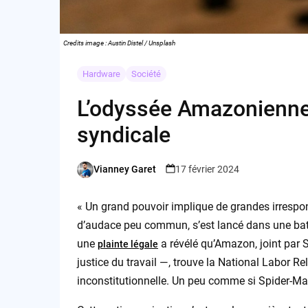
Credits image : Austin Distel / Unsplash
Hardware
Société
L’odyssée Amazonienne :
syndicale
Vianney Garet
17 février 2024
Posted
by
« Un grand pouvoir implique de grandes irrespo
d’audace peu commun, s’est lancé dans une batai
une
a révélé qu’Amazon, joint par 
plainte légale
justice du travail —, trouve la National Labor 
inconstitutionnelle. Un peu comme si Spider-Man 