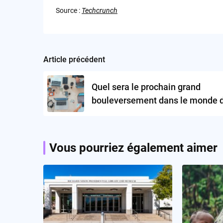
Source :
Techcrunch
Article précédent
Post
navigation
Quel sera le prochain grand
bouleversement dans le monde 
start-ups technologiques?
Vous pourriez également aimer