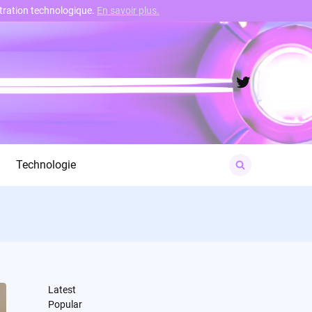
nstration technologique.
En savoir plus.
Twitter
Search
Technologie
for:
Latest
Popular