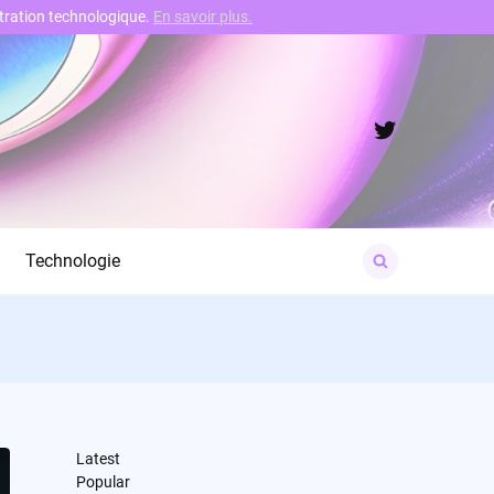
nstration technologique.
En savoir plus.
Twitter
Search
Technologie
for:
Latest
Popular