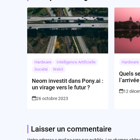
Hardware
Intelligence Artificielle
Hardware
Société
Web3
Quels se
l’arrivé
Neom investit dans Pony.ai :
marché 
un virage vers le futur ?
12 déce
électriq
26 octobre 2023
Laisser un commentaire