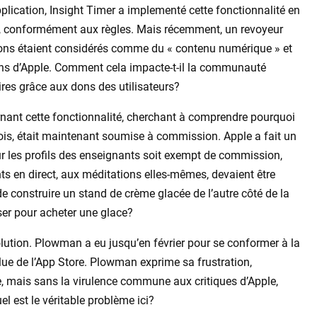
pplication, Insight Timer a implementé cette fonctionnalité en
t, conformément aux règles. Mais récemment, un revoyeur
dons étaient considérés comme du « contenu numérique » et
s d’Apple. Comment cela impacte-t-il la communauté
es grâce aux dons des utilisateurs?
nant cette fonctionnalité, cherchant à comprendre pourquoi
ois, était maintenant soumise à commission. Apple a fait un
r les profils des enseignants soit exempt de commission,
s en direct, aux méditations elles-mêmes, devaient être
de construire un stand de crème glacée de l’autre côté de la
rser pour acheter une glace?
ésolution. Plowman a eu jusqu’en février pour se conformer à la
clue de l’App Store. Plowman exprime sa frustration,
 mais sans la virulence commune aux critiques d’Apple,
 est le véritable problème ici?