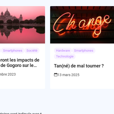
Smartphones
Société
Hardware
Smartphones
Technologie
ront les impacts de
e de Gogoro sur le
Tan(né) de mal tourner ?
indien des scooters
mbre 2023
13 mars 2025
ues ?