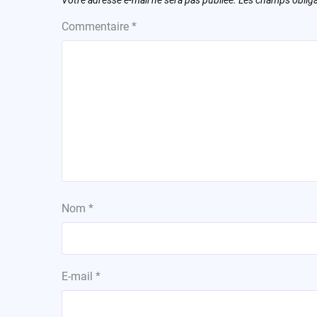
Votre adresse e-mail ne sera pas publiée.
Les champs obliga
Commentaire
*
Nom
*
E-mail
*