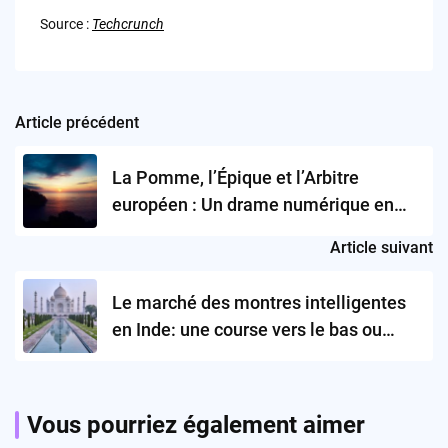
Source :
Techcrunch
Article précédent
Post
navigation
La Pomme, l’Épique et l’Arbitre
européen : Un drame numérique en
trois actes
Article suivant
Le marché des montres intelligentes
en Inde: une course vers le bas ou
l’aube d’une nouvelle ère
technologique?
Vous pourriez également aimer