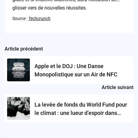
glisser vers de nouvelles réussites.
Source :
Techcrunch
Article précédent
Post
navigation
Apple et le DOJ : Une Danse
Monopolistique sur un Air de NFC
Article suivant
La levée de fonds du World Fund pour
le climat : une lueur d’espoir dans
l’économie verte?