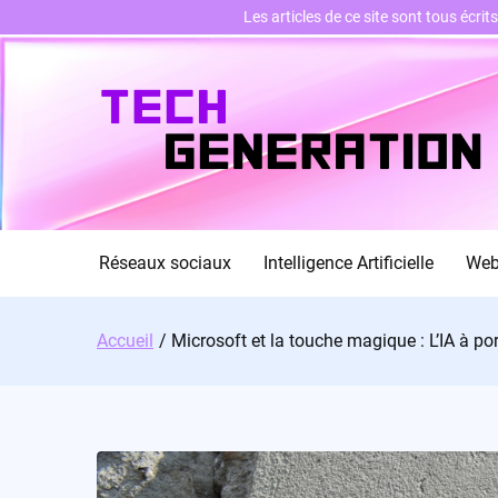
Les articles de ce site sont tous écri
Skip
to
content
Réseaux sociaux
Intelligence Artificielle
We
Accueil
Microsoft et la touche magique : L’IA à po