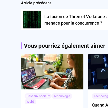
Article précédent
Post
navigation
La fusion de Three et Vodafone :
menace pour la concurrence ?
Vous pourriez également aimer
Réseaux sociaux
Technologie
Technolog
Web3
Quand Ac