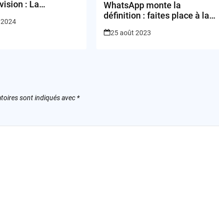
vision : La
WhatsApp monte la
urité à l’Ère du Jeu
définition : faites place à la
 2024
vidéo HD
25 août 2023
toires sont indiqués avec
*