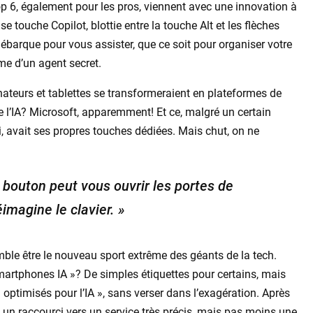
op 6, également pour les pros, viennent avec une innovation à
se touche Copilot, blottie entre la touche Alt et les flèches
 débarque pour vous assister, que ce soit pour organiser votre
me d’un agent secret.
inateurs et tablettes se transformeraient en plateformes de
l’IA? Microsoft, apparemment! Et ce, malgré un certain
 avait ses propres touches dédiées. Mais chut, on ne
bouton peut vous ouvrir les portes de
réimagine le clavier. »
emble être le nouveau sport extrême des géants de la tech.
martphones IA »? De simples étiquettes pour certains, mais
« optimisés pour l’IA », sans verser dans l’exagération. Après
ste un raccourci vers un service très précis, mais pas moins une