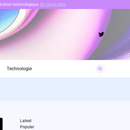
nstration technologique.
En savoir plus.
Twitter
Search
Technologie
for:
Latest
Popular