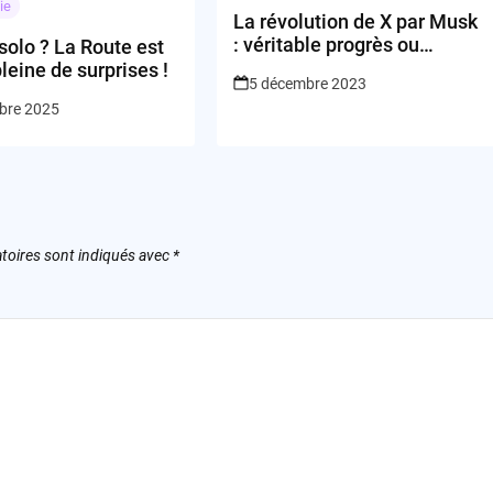
ie
La révolution de X par Musk
: véritable progrès ou
olo ? La Route est
marche vers l’inconnu?
leine de surprises !
5 décembre 2023
bre 2025
toires sont indiqués avec
*