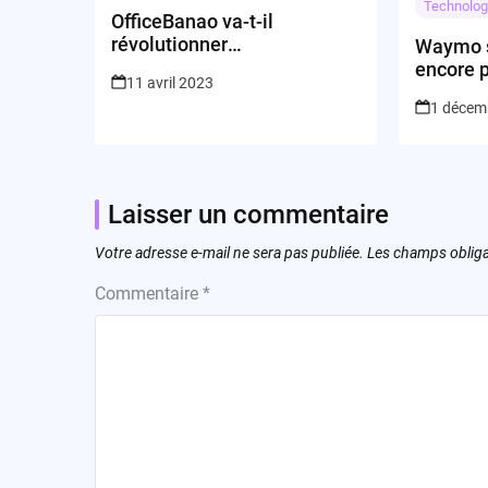
Technolog
OfficeBanao va-t-il
révolutionner
Waymo s
l’aménagement des
encore p
11 avril 2023
espaces de travail en Inde ?
1 décem
Laisser un commentaire
Votre adresse e-mail ne sera pas publiée.
Les champs obliga
Commentaire
*