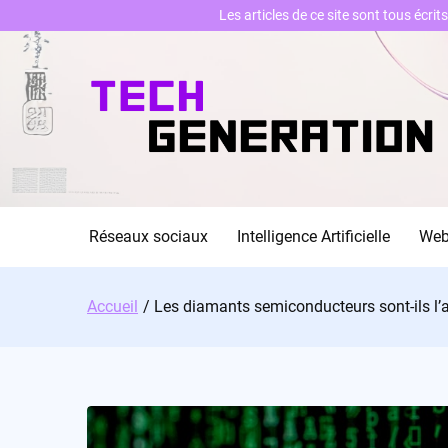
Les articles de ce site sont tous écri
Skip
to
content
Réseaux sociaux
Intelligence Artificielle
We
Accueil
Les diamants semiconducteurs sont-ils l’a