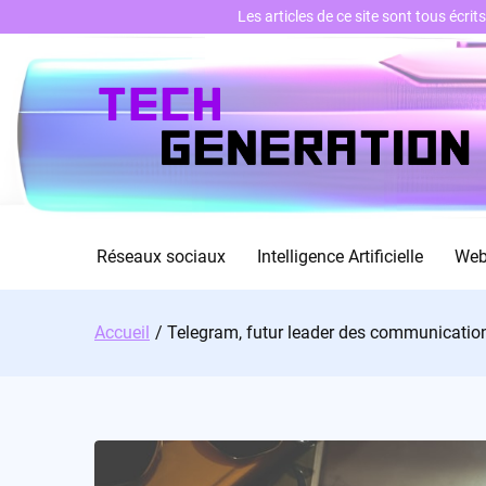
Les articles de ce site sont tous écri
Skip
to
content
Réseaux sociaux
Intelligence Artificielle
We
Accueil
Telegram, futur leader des communication