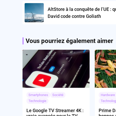
navigation
AltStore à la conquête de l’UE : 
David code contre Goliath
Vous pourriez également aimer
Smartphones
Société
Hardware
Technologie
Technolog
Le Google TV Streamer 4K :
Prime Da
vraie avancée pour la TV
bonnes a