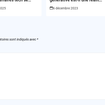
elles sous les 50
solide ou un effet d’optique?
 2025
6 décembre 2023
toires sont indiqués avec
*