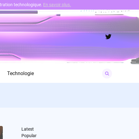
nstration technologique.
En savoir plus.
Twitter
Search
Technologie
for:
Latest
Popular