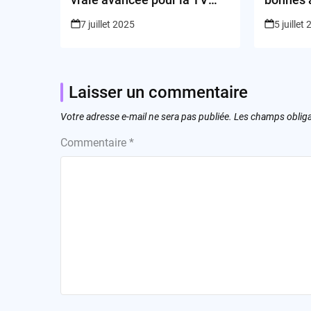
connectée ou simple coup
cachent-
7 juillet 2025
5 juillet
marketing ?
euros ?
Laisser un commentaire
Votre adresse e-mail ne sera pas publiée.
Les champs obliga
Commentaire
*