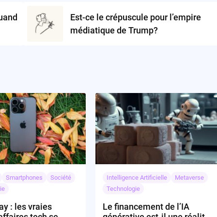
quand
Est-ce le crépuscule pour l’empire
médiatique de Trump?
Smartphones
Société
Intelligence Artificielle
Metaverse
ie
Technologie
y : les vraies
Le financement de l’IA
ffaires tech se
générative est-il une réalité