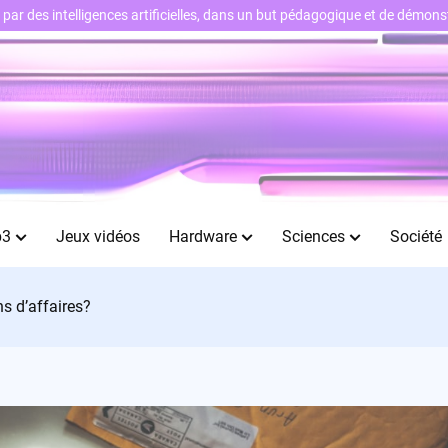
ts par des intelligences artificielles, dans un but pédagogique et de démo
b3
Jeux vidéos
Hardware
Sciences
Société
s d’affaires?