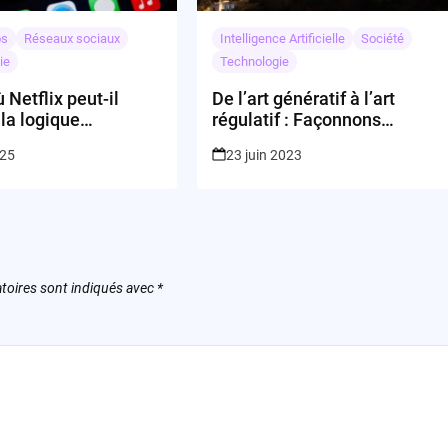
os
Réseaux sociaux
Intelligence Artificielle
Société
ie
Technologie
 Netflix peut-il
De l’art génératif à l’art
la logique
régulatif : Façonnons
ntielle pour
l’avenir de l’IA
025
23 juin 2023
le divertissement ?
toires sont indiqués avec
*