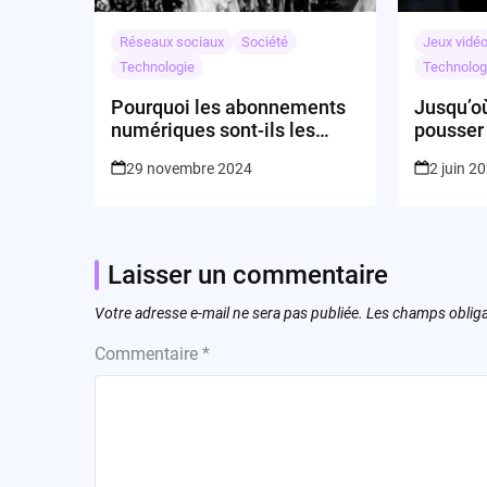
Réseaux sociaux
Société
Jeux vidé
Technologie
Technolog
Pourquoi les abonnements
Jusqu’où
numériques sont-ils les
pousser 
grandes stars du Black
événeme
29 novembre 2024
2 juin 2
Friday ?
dominer 
Laisser un commentaire
Votre adresse e-mail ne sera pas publiée.
Les champs obliga
Commentaire
*