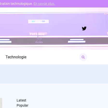
nstration technologique.
En savoir plus.
Twitter
Search
Technologie
for:
Latest
Popular