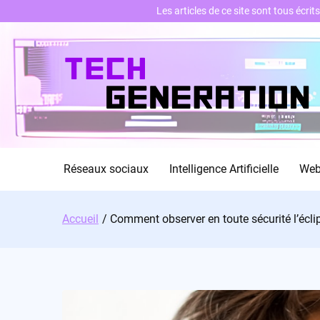
Les articles de ce site sont tous écri
Skip
to
content
Réseaux sociaux
Intelligence Artificielle
We
Accueil
Comment observer en toute sécurité l’écli