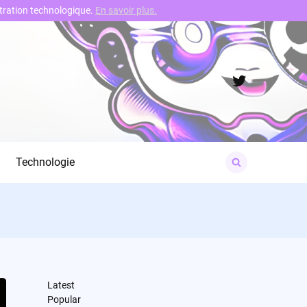
nstration technologique.
En savoir plus.
Twitter
Search
Technologie
for:
Latest
Popular