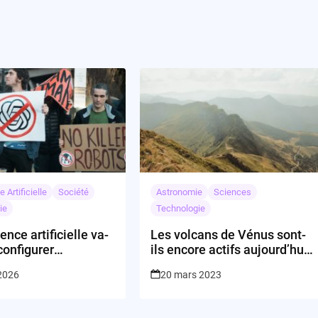
e Artificielle
Société
Astronomie
Sciences
ie
Technologie
gence artificielle va-
Les volcans de Vénus sont-
econfigurer
ils encore actifs aujourd’hui
ment l’économie et
?
 2026
20 mars 2023
l ?