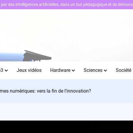
ts par des intelligences artificielles, dans un but pédagogique et de démo
b3
Jeux vidéos
Hardware
Sciences
Société
rmes numériques: vers la fin de l’innovation?