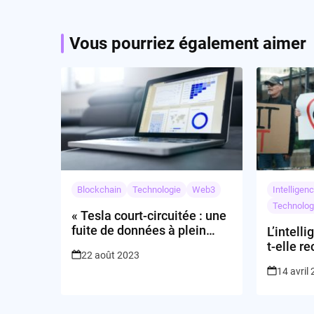
Vous pourriez également aimer
Blockchain
Technologie
Web3
Intelligenc
Technolog
« Tesla court-circuitée : une
fuite de données à plein
L’intelli
régime »
t-elle r
22 août 2023
durable
14 avril
le travai