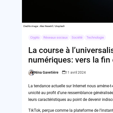
Credits image : Ales Nesetril / Unsplash
Crypto
Réseaux sociaux
Société
Technologie
La course à l’universal
numériques: vers la fin 
Nina Gavetière
11 avril 2024
Posted
by
La tendance actuelle sur Internet nous amène-t-
unicité au profit d’une ressemblance généralis
leurs caractéristiques au point de devenir indis
TikTok, perçue comme la plateforme de l’instant