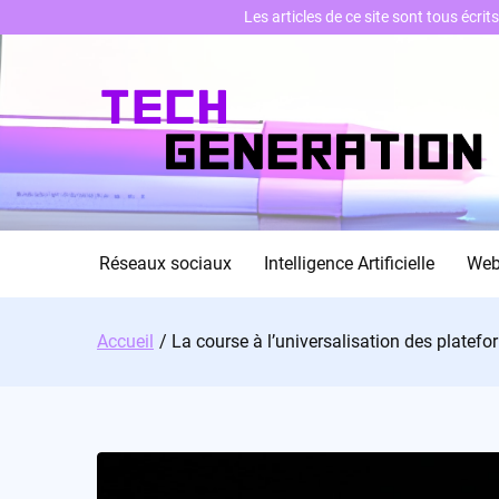
Les articles de ce site sont tous écri
Skip
to
content
Réseaux sociaux
Intelligence Artificielle
We
Accueil
La course à l’universalisation des platefo