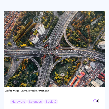
Credits image : Denys Nevozhai / Unsplash
0
Hardware
Sciences
Société