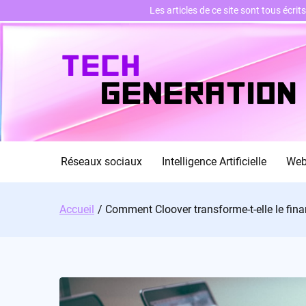
Les articles de ce site sont tous écri
Skip
to
content
Réseaux sociaux
Intelligence Artificielle
We
Accueil
Comment Cloover transforme-t-elle le fina