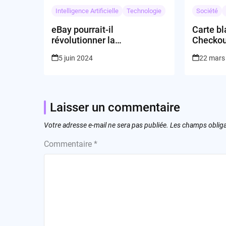
Intelligence Artificielle
Technologie
Société
eBay pourrait-il
Carte b
révolutionner la
Checkou
présentation des produits de
nouvelle
5 juin 2024
22 mars
ses vendeurs avec l’IA ?
Laisser un commentaire
Votre adresse e-mail ne sera pas publiée.
Les champs obliga
Commentaire
*