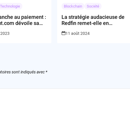
Technologie
Blockchain
Société
lanche au paiement :
La stratégie audacieuse de
t.com dévoile sa
Redfin remet-elle en
 innovation
question les normes du
 2023
11 août 2024
marché immobilier ?
toires sont indiqués avec
*